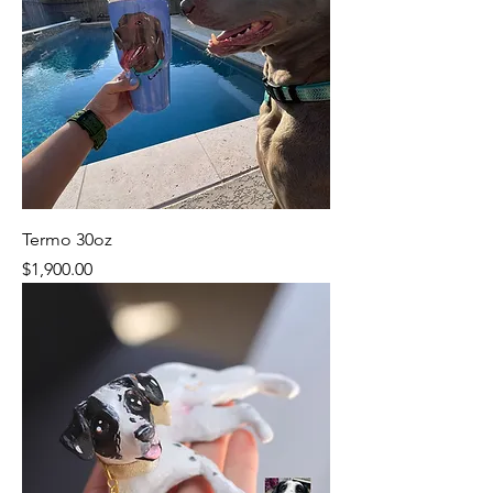
Termo 30oz
Precio
$1,900.00