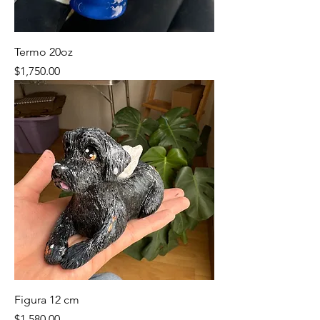
Termo 20oz
Precio
$1,750.00
Figura 12 cm
Precio
$1,580.00