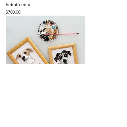
Retrato mini
Precio
$780.00
Retrato chico
Precio
$1,680.00