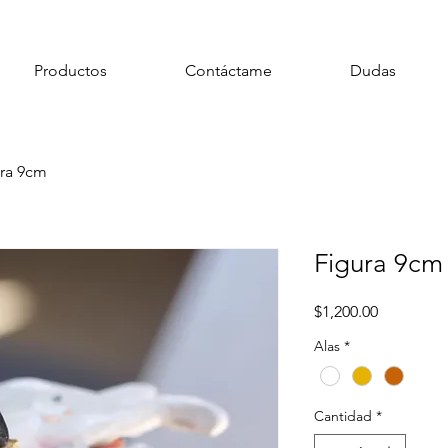
¡Haz tu pedido con anticipación!
Productos
Contáctame
Dudas
ra 9cm
Figura 9cm
Precio
$1,200.00
Alas
*
Cantidad
*