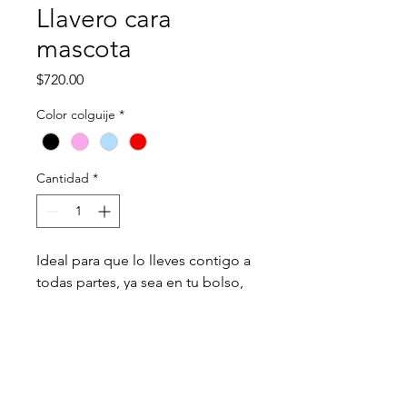
Llavero cara
mascota
Precio
$720.00
Color colguije
*
Cantidad
*
Ideal para que lo lleves contigo a 
todas partes, ya sea en tu bolso, 
mochila, llaves, retrovisor del 
auto o colocarlo en un lugar 
especial de tu hogar.
Incluye